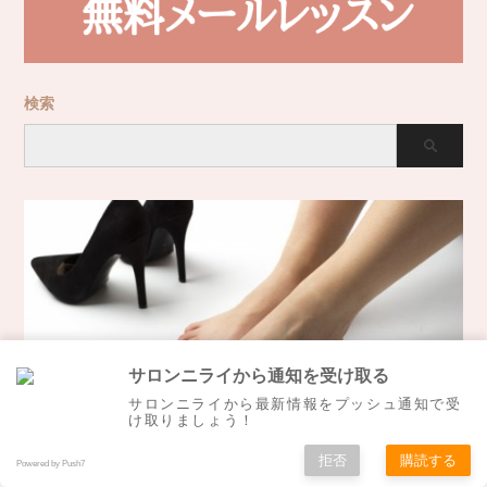
検索
サロンニライから通知を受け取る
サロンニライから最新情報をプッシュ通知で受
け取りましょう！
靴の悩みを改善したい
拒否
購読する
Powered by Push7