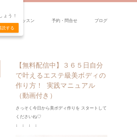
しょう！
無料メールレッスン
予約・問合せ
ブログ
購読する
【無料配信中】３６５日自分
で叶えるエステ級美ボディの
作り方！ 実践マニュアル
（動画付き）
さっそく今日から美ボディ作りを スタートして
くださいね♡
↓ ↓ ↓ ↓