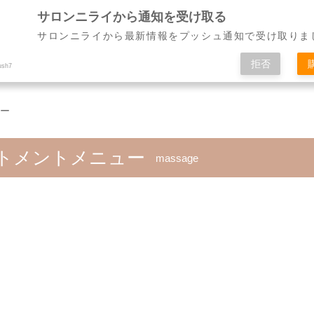
サロンニライから通知を受け取る
サロンニライから最新情報をプッシュ通知で受け取りま
ニュー
お客様の声・ビフォアフター
スクール
拒否
ush7
ー
トメントメニュー
massage