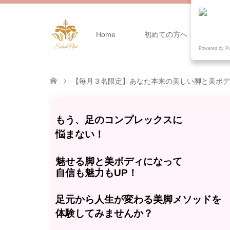
Home
初めての方へ
メ
Powered by P
【毎月３名限定】あなた本来の美しい脚と美ボデ
もう、足のコンプレックスに
悩まない！
魅せる脚と美ボディになって
自信も魅力もUP！
足元から人生が変わる美脚メソッドを
体験してみませんか？