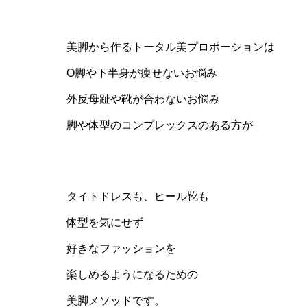
美脚から作るトータル美プロポーションは
O脚や下半身が痩せないお悩み
外反母趾や靴が合わないお悩み
脚や体型のコンプレックスのある方が
タイトドレスも、
ヒール靴も
体型を気にせず
好きなファッションを
楽しめるようになるための
美脚メソッドです。