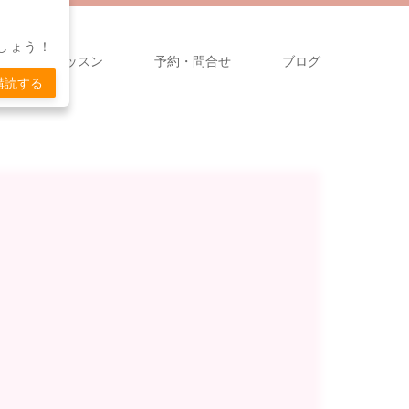
しょう！
無料メールレッスン
予約・問合せ
ブログ
購読する