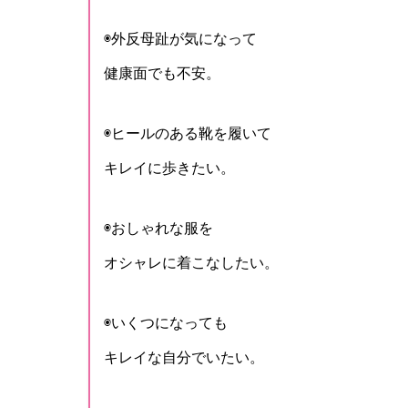
◉外反母趾が気になって
健康面でも不安。
◉ヒールのある靴を履いて
キレイに歩きたい。
◉おしゃれな服を
オシャレに着こなしたい。
◉いくつになっても
キレイな自分でいたい。