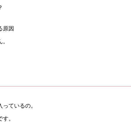
？
る原因
ん。
入っているの。
です。