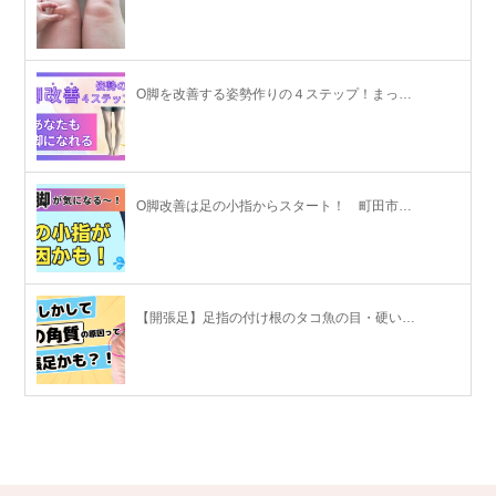
O脚を改善する姿勢作りの４ステップ！まっ…
O脚改善は足の小指からスタート！ 町田市…
【開張足】足指の付け根のタコ魚の目・硬い…