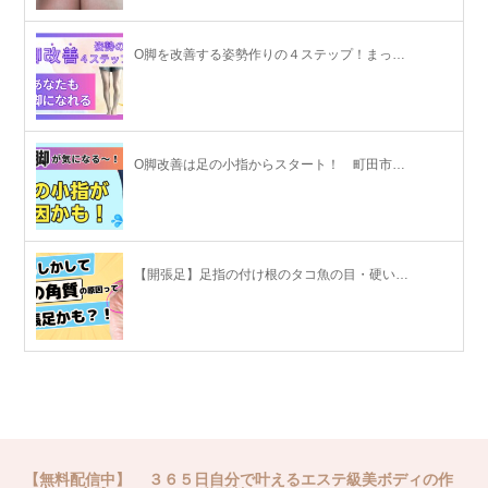
O脚を改善する姿勢作りの４ステップ！まっ…
O脚改善は足の小指からスタート！ 町田市…
【開張足】足指の付け根のタコ魚の目・硬い…
【無料配信中】 ３６５日自分で叶えるエステ級美ボディの作