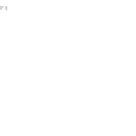
″ /]
。
。