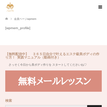
会員ページwpmem
[wpmem_profile]
【無料配信中】 ３６５日自分で叶えるエステ級美ボディの作
り方！ 実践マニュアル（動画付き）
さっそく今日から美ボディ作りを スタートしてくださいね♡
検索