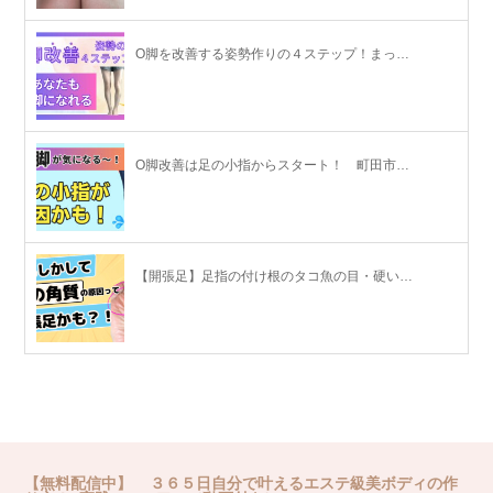
O脚を改善する姿勢作りの４ステップ！まっ…
O脚改善は足の小指からスタート！ 町田市…
【開張足】足指の付け根のタコ魚の目・硬い…
【無料配信中】 ３６５日自分で叶えるエステ級美ボディの作