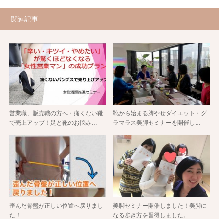
関連記事
営業職、販売職の方へ・痛くない靴
靴から始まる脚やせダイエット・グ
で売上アップ！足と靴のお悩み…
ラマラス美脚セミナーを開催し…
歪んだ骨盤が正しい位置へ戻りまし
美脚セミナー開催しました！美脚に
た！
なる歩き方を習得しました。