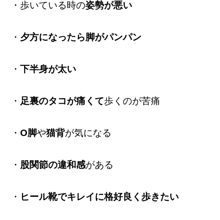
・歩いている時の
姿勢が悪い
・
夕方になったら脚がパンパン
・
下半身が太い
・
足裏のタコが痛くて
歩くのが苦痛
・
O脚
や
猫背
が気になる
・
股関節の違和感
がある
・
ヒール靴でキレイに格好良く歩きたい