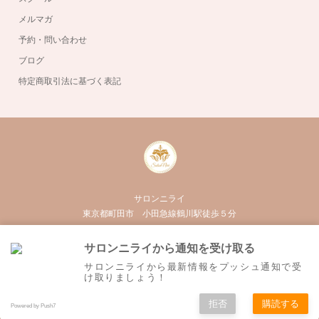
メルマガ
予約・問い合わせ
ブログ
特定商取引法に基づく表記
サロンニライ
東京都町田市 小田急線鶴川駅徒歩５分
050-3555-3020
サロンニライから通知を受け取る
Twitter
Facebook
Instagram
RSS
サロンニライから最新情報をプッシュ通知で受
け取りましょう！
拒否
購読する
©
町田市の外反母趾・O脚・むくみ専門サロン｜サロンニライ
. All Rights Reserved.
Powered by Push7