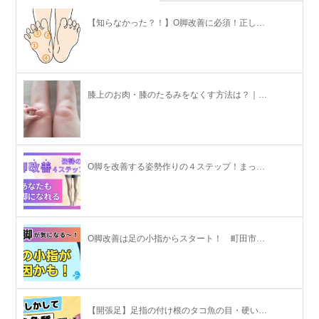
【知らなかった？！】O脚改善に必須！正し…
膝上のお肉・膝のたるみをなくす方法は？｜…
O脚を改善する姿勢作りの４ステップ！まっ…
O脚改善は足の小指からスタート！ 町田市…
【開張足】足指の付け根のタコ魚の目・硬い…