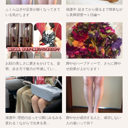
ふくらはぎや足首が細くなってきて
保護中: 起きてから寝るまで簡単なが
いる気がします
ら美脚習慣〜１日編〜
お顔の美しさに磨きをかけても、姿
脚やせハーブティーで、さらに脚や
勢、歩き方で魅力が半減してい…
せ効果が上がります！
保護中: 理想のほっそり脚にみるみる
脚やせが成功する人と、成功しない
変わる！ながらで出来る美…
人の違いって何？