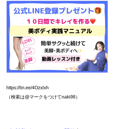
https://lin.ee/4Ozxlxh
（検索は@マークをつけてnaki98）