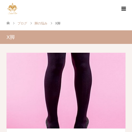
ブログ
脚の悩み
X脚
X脚