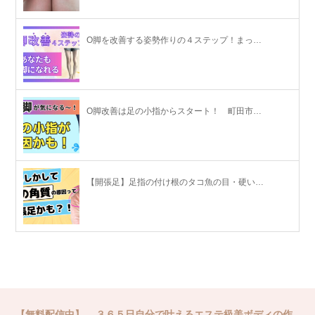
O脚を改善する姿勢作りの４ステップ！まっ…
O脚改善は足の小指からスタート！ 町田市…
【開張足】足指の付け根のタコ魚の目・硬い…
【無料配信中】 ３６５日自分で叶えるエステ級美ボディの作