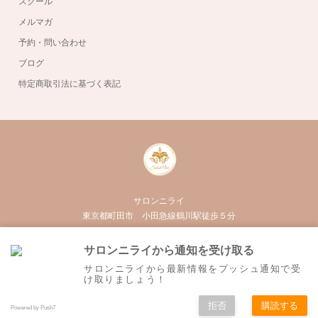
スクール
メルマガ
予約・問い合わせ
ブログ
特定商取引法に基づく表記
サロンニライ
東京都町田市 小田急線鶴川駅徒歩５分
050-3555-3020
サロンニライから通知を受け取る
Twitter
Facebook
Instagram
RSS
サロンニライから最新情報をプッシュ通知で受
け取りましょう！
拒否
購読する
©
町田市の外反母趾・O脚・むくみ専門サロン｜サロンニライ
. All Rights Reserved.
Powered by Push7