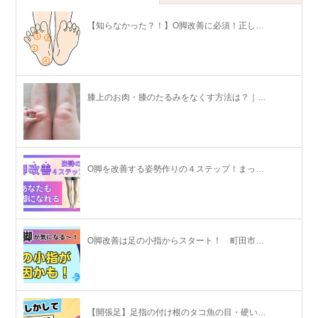
【知らなかった？！】O脚改善に必須！正し…
膝上のお肉・膝のたるみをなくす方法は？｜…
O脚を改善する姿勢作りの４ステップ！まっ…
O脚改善は足の小指からスタート！ 町田市…
【開張足】足指の付け根のタコ魚の目・硬い…