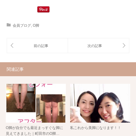
会員ブログ
,
O脚
関連記事
O脚が自分でも最近まっすぐな脚に
私これから美脚になります！！
見えてきました｜町田市のO脚…