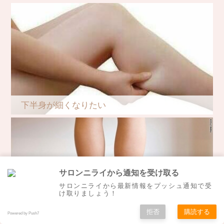
下半身が細くなりたい
サロンニライから通知を受け取る
サロンニライから最新情報をプッシュ通知で受
け取りましょう！
拒否
購読する
Powered by Push7
O脚を改善したい